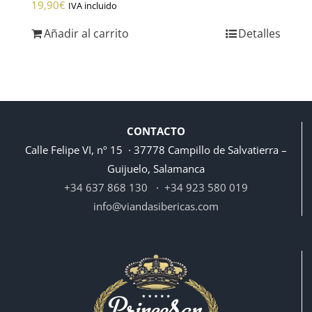
19,90
€
IVA incluido
Añadir al carrito
Detalles
CONTACTO
Calle Felipe VI, nº 15 · 37778 Campillo de Salvatierra –
Guijuelo, Salamanca
+34 637 868 130
·
+34 923 580 019
info@viandasibericas.com