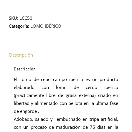
DE
CEBO
DE
SKU:
LCC50
CAMPO
Categoría:
LOMO IBÉRICO
IBÉRICO
-
50%
Descripción
RAZA
IBÉRICA
Descripción
-
El Lomo de cebo campo ibérico es un producto
Pieza
elaborado con lomo de cerdo ibérico
Entera
(prácticamente libre de grasa externa) criado en
cantidad
libertad y alimentado con bellota en la última fase
de engorde .
Adobado, salado y embuchado en tripa artificial,
con un proceso de maduración de 75 días en la