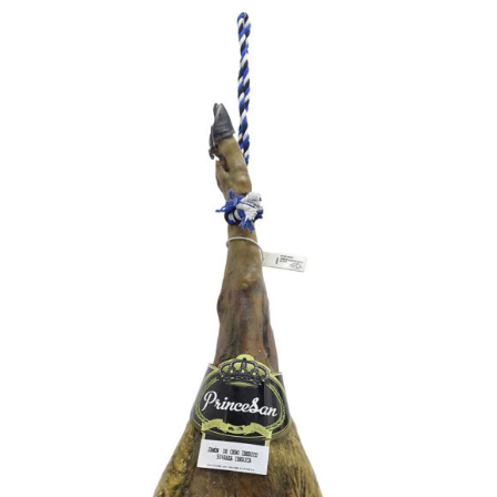
hasta
176,90€