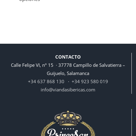
desde
6,60€
hasta
7,70€
CONTACTO
Calle Felipe VI, nº 15 · 37778 Campillo de Salvatierra –
Guijuelo, Salamanca
+34 637 868 130
·
+34 923 580 019
info@viandasibericas.com