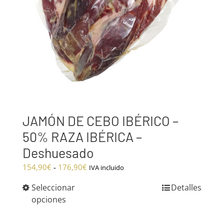
JAMÓN DE CEBO IBÉRICO –
50% RAZA IBÉRICA –
Deshuesado
Rango
154,90
€
-
176,90
€
IVA incluido
de
Seleccionar
Detalles
precios:
opciones
desde
154,90€