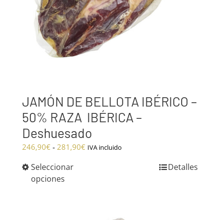
JAMÓN DE BELLOTA IBÉRICO –
50% RAZA IBÉRICA –
Deshuesado
Rango
246,90
€
-
281,90
€
IVA incluido
de
Seleccionar
Detalles
precios:
opciones
desde
246,90€
hasta