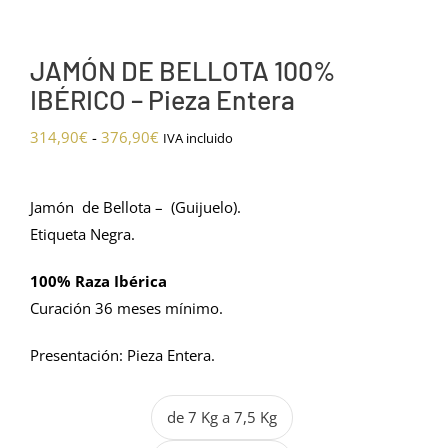
JAMÓN DE BELLOTA 100%
IBÉRICO – Pieza Entera
Rango
314,90
€
-
376,90
€
IVA incluido
de
precios:
Jamón de Bellota – (Guijuelo).
desde
Etiqueta Negra.
314,90€
hasta
100% Raza Ibérica
376,90€
Curación 36 meses mínimo.
Presentación: Pieza Entera.
de 7 Kg a 7,5 Kg
