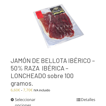
hasta
184,90€
JAMÓN DE BELLOTA IBÉRICO –
50% RAZA IBÉRICA –
LONCHEADO sobre 100
gramos.
Rango
6,60
€
-
7,70
€
IVA incluido
de
Seleccionar
Detalles
precios:
opciones