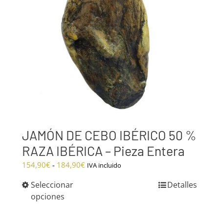
JAMÓN DE CEBO IBÉRICO 50 %
RAZA IBÉRICA – Pieza Entera
Rango
154,90
€
-
184,90
€
IVA incluido
de
Seleccionar
Detalles
precios:
opciones
desde
154,90€