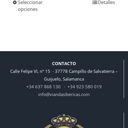
Seleccionar
Detalles
precios:
opciones
desde
314,90€
hasta
376,90€
CONTACTO
Calle Felipe VI, nº 15 · 37778 Campillo de Salvatierra –
Guijuelo, Salamanca
+34 637 868 130
·
+34 923 580 019
info@viandasibericas.com