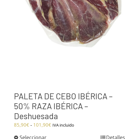
PALETA DE CEBO IBÉRICA –
50% RAZA IBÉRICA –
Deshuesada
Rango
85,90
€
-
101,90
€
IVA incluido
de
Seleccionar
Detalles