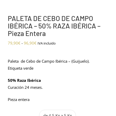
PALETA DE CEBO DE CAMPO
IBÉRICA – 50% RAZA IBÉRICA –
Pieza Entera
Rango
79,90
€
-
96,90
€
IVA incluido
de
precios:
Paleta de Cebo de Campo Ibérica – (Guijuelo).
desde
Etiqueta verde
79,90€
hasta
50% Raza Ibérica
96,90€
Curación 24 meses.
Pieza entera
de 4,5 Kg a 5 Kg
