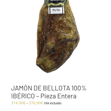
JAMÓN DE BELLOTA 100%
IBÉRICO – Pieza Entera
Rango
314,90
€
-
376,90
€
IVA incluido
de