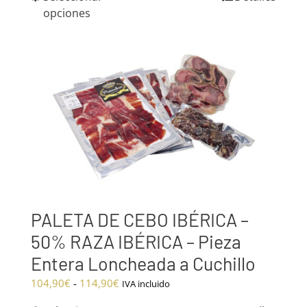
precios:
opciones
desde
85,90€
hasta
101,90€
PALETA DE CEBO IBÉRICA –
50% RAZA IBÉRICA – Pieza
Entera Loncheada a Cuchillo
Rango
104,90
€
-
114,90
€
IVA incluido
de