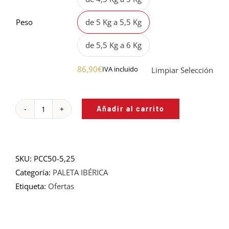
Peso
de 5 Kg a 5,5 Kg
de 5,5 Kg a 6 Kg
86,90
€
IVA incluido
Limpiar Selección
Añadir al carrito
PALETA
DE
CEBO
DE
SKU:
PCC50-5,25
CAMPO
Categoría:
PALETA IBÉRICA
IBÉRICA
Etiqueta:
Ofertas
-
50%
RAZA