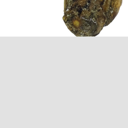
Descripción
Descripción
Paleta de bellota ibérica pieza entera provenien