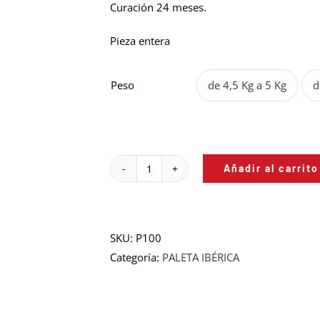
hasta
Curación 24 meses.
164,90€
Pieza entera
Peso
de 4,5 Kg a 5 Kg
d

Añadir al carrito
PALETA
DE
BELLOTA
100%
SKU:
P100
IBÉRICA
Categoría:
PALETA IBÉRICA
-
Pieza
Entera