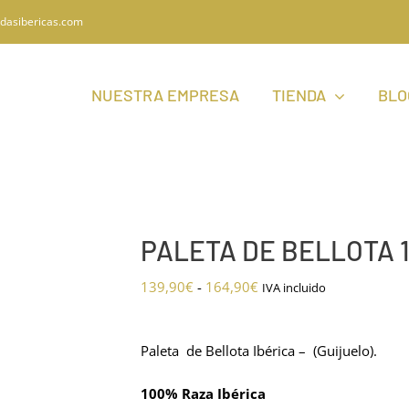
dasibericas.com
NUESTRA EMPRESA
TIENDA
BLO
PALETA DE BELLOTA 10
Rango
139,90
€
-
164,90
€
IVA incluido
de
precios:
Paleta de Bellota Ibérica – (Guijuelo).
desde
139,90€
100% Raza Ibérica