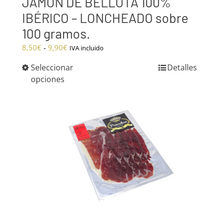
JAMÓN DE BELLOTA 100%
IBÉRICO – LONCHEADO sobre
100 gramos.
Rango
8,50
€
-
9,90
€
IVA incluido
de
Seleccionar
Detalles
precios:
opciones
desde
8,50€
hasta
9,90€