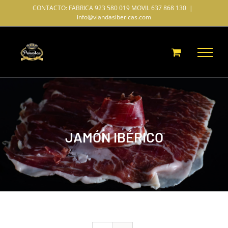
Saltar
CONTACTO: FABRICA 923 580 019 MOVIL 637 868 130
|
info@viandasibericas.com
al
contenido
JAMÓN IBÉRICO