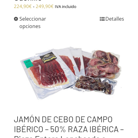
Rango
224,90
€
-
249,90
€
IVA incluido
de
Seleccionar
Detalles
precios:
opciones
desde
224,90€
hasta
249,90€
JAMÓN DE CEBO DE CAMPO
IBÉRICO – 50% RAZA IBÉRICA –