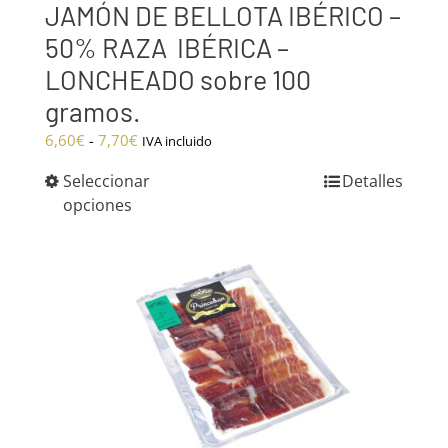
JAMÓN DE BELLOTA IBÉRICO –
50% RAZA IBÉRICA –
LONCHEADO sobre 100
gramos.
Rango
6,60
€
-
7,70
€
IVA incluido
de
Seleccionar
Detalles
precios:
opciones
desde
6,60€
hasta
7,70€