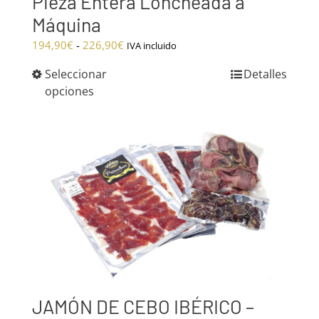
Pieza Entera Loncheada a
Máquina
Rango
194,90
€
-
226,90
€
IVA incluido
de
Seleccionar
Detalles
precios:
opciones
desde
194,90€
hasta
226,90€
JAMÓN DE CEBO IBÉRICO –