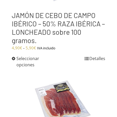
JAMÓN DE CEBO DE CAMPO
IBÉRICO – 50% RAZA IBÉRICA –
LONCHEADO sobre 100
gramos.
Rango
4,90
€
-
5,90
€
IVA incluido
de
Seleccionar
Detalles
precios:
opciones
desde
4,90€
hasta
5,90€