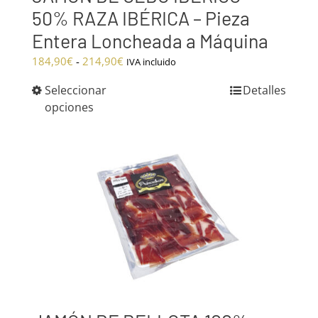
50% RAZA IBÉRICA – Pieza
Entera Loncheada a Máquina
Rango
184,90
€
-
214,90
€
IVA incluido
de
Seleccionar
Detalles
precios:
opciones
desde
184,90€
hasta
214,90€