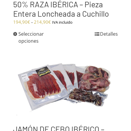
50% RAZA IBÉRICA – Pieza
Entera Loncheada a Cuchillo
Rango
194,90
€
-
214,90
€
IVA incluido
de
Seleccionar
Detalles
precios:
opciones
desde
194,90€
hasta
214,90€
JAMÓN DE CEBO IBÉRICO –